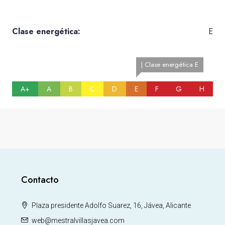
Clase energética:
E
| Clase energética E
A+
A
B
C
D
E
F
G
H
Contacto
Plaza presidente Adolfo Suarez, 16, Jávea, Alicante
web@mestralvillasjavea.com