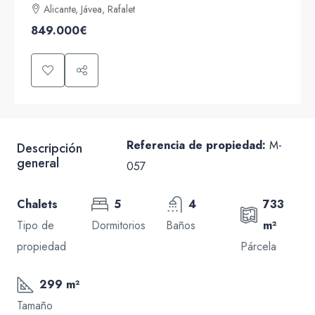
Alicante, Jávea, Rafalet
849.000€
Referencia de propiedad:
M-
Descripción
general
057
Chalets
5
4
733
Tipo de
Dormitorios
Baños
m²
propiedad
Párcela
299 m²
Tamaño