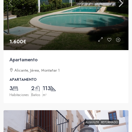
1.600€
Apartamento
Alicante, Jávea, Montañar 1
APARTAMENTO
3
2
113
Habitaciones
Baños
m²
ALQUILER
REFORMADO