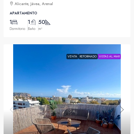
Alicante, Jávea, Arenal
APARTAMENTO
1
1
50
Dormitorio
Baño
m²
VENTA
REFORMADO
VISTAS AL MAR