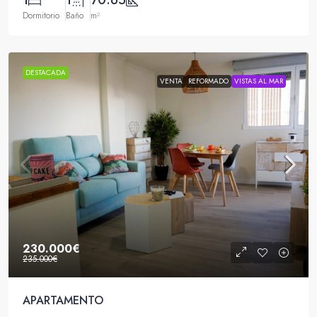
1
1
70.65
Dormitorio
Baño
m²
DESTACADA
VENTA
REFORMADO
VISTAS AL MAR
230.000€
235.000€
APARTAMENTO