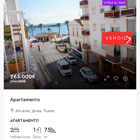
VISTAS AL MAR
VENDIDA
265.000€
290.000€
Apartamento
Alicante, Jávea, Puerto
APARTAMENTO
2
1
75
Habitaciones
Baño
m²