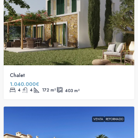
Chalet
1.040.000€
4
4
172
m²
403
m²
VENTA
REFORMADO