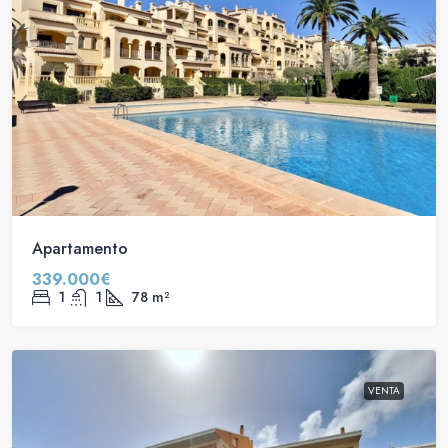
Apartamento
339.000€
1
1
78
m²
VENTA