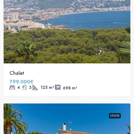
Chalet
799.000€
4
3
125
m²
698
m²
VENTA