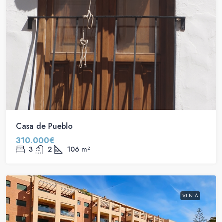
Casa de Pueblo
310.000€
3
2
106
m²
VENTA