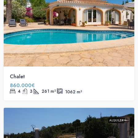
Chalet
860.000€
4
3
261
m²
1062
m²
ALQUILER