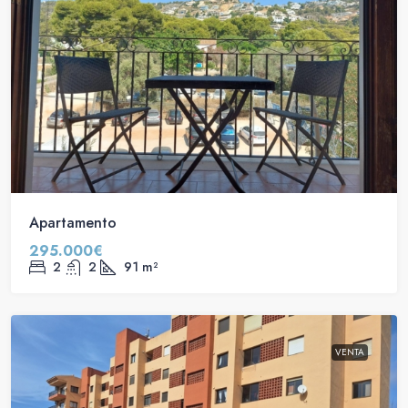
Apartamento
295.000€
2
2
91
m²
VENTA