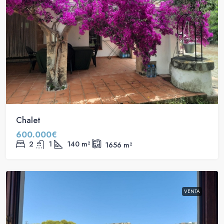
Chalet
600.000€
2
1
140
m²
1656
m²
VENTA