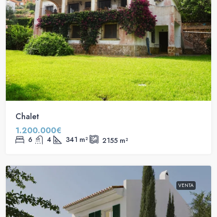
Chalet
1.200.000€
6
4
341
m²
2155
m²
VENTA