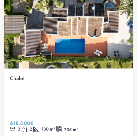
Chalet
618.000€
3
2
130
m²
735
m²