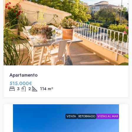
Apartamento
515.000€
3
2
114
m²
VENTA
REFORMADO
VISTAS AL MAR