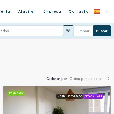
Venta
Alquiler
Empresa
Contacto
Limpiar
Buscar
Ordenar por:
Orden por defecto
DESTACADA
VENTA
REFORMADO
VISTAS AL MAR