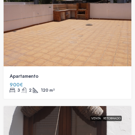
Apartamento
900€
3
2
120
m²
VENTA
REFORMADO