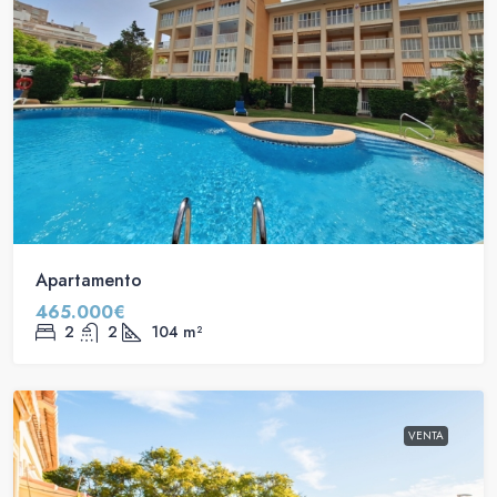
Apartamento
465.000€
2
2
104
m²
VENTA