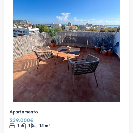
Apartamento
239.000€
1
1
15
m²