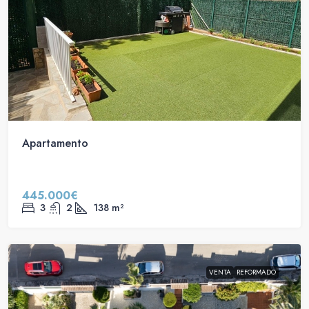
Apartamento
445.000€
3
2
138
m²
VENTA
REFORMADO