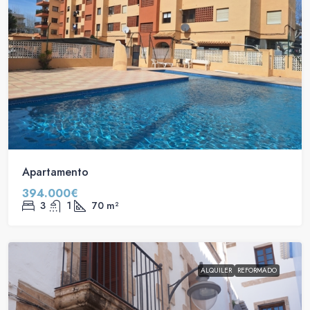
Apartamento
394.000€
3
1
70
m²
ALQUILER
REFORMADO